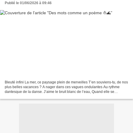
Publié le 01/06/2026 à 09:46
Bleuté infini La mer, ce paysage plein de merveilles T’en souviens-tu, de nos
plus belles vacances ? A nager dans ces vagues ondulantes Au rythme
dantesque de la danse. J’aime le bruit blanc de l’eau, Quand elle se
déchaine puis se déverse ; Partout sur...