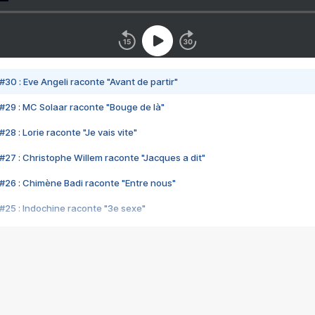
#30 : Eve Angeli raconte "Avant de partir"
#29 : MC Solaar raconte "Bouge de là"
28 : Lorie raconte "Je vais vite"
#27 : Christophe Willem raconte "Jacques a dit"
#26 : Chimène Badi raconte "Entre nous"
#25 : Indochine raconte "3e sexe"
#24 : Zaho raconte "C'est chelou"
#23 : Patrick Bruel raconte "Au café des délices"
#22 : Kyo raconte "Le chemin"
#21 : Nolwenn Leroy raconte "Cassé"