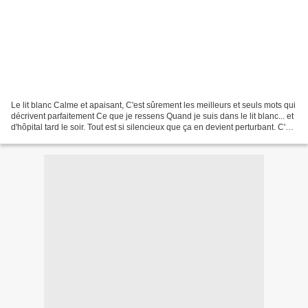
Le lit blanc Calme et apaisant, C'est sûrement les meilleurs et seuls mots qui
décrivent parfaitement Ce que je ressens Quand je suis dans le lit blanc... et
d'hôpital tard le soir. Tout est si silencieux que ça en devient perturbant. C'est
tellement...